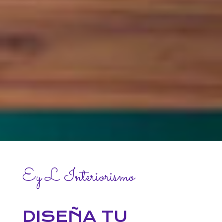
Ey L Interiorismo
DISEÑA TU