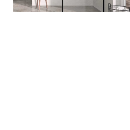
Renueva tu hogar con nosotros
Sabemos lo importante que es
sentirte a gusto en tu casa. Si
estás pensando en reformarla,
estamos aquí para ayudarte a
darle ese cambio que tanto
deseas. Escuchamos tus ideas,
entendemos tus necesidades y
juntos diseñamos un espacio
que hable de ti.
Nuestro equipo te acompaña en
cada paso, cuidando cada