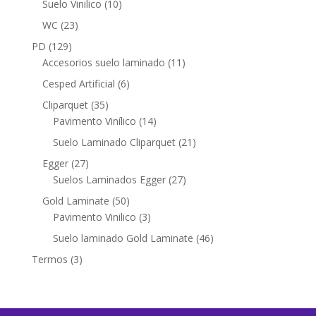
10
Suelo Vinilico
10
productos
23
WC
23
productos
129
PD
129
productos
11
Accesorios suelo laminado
11
productos
6
Cesped Artificial
6
productos
35
Cliparquet
35
productos
14
Pavimento Vinílico
14
productos
21
Suelo Laminado Cliparquet
21
productos
27
Egger
27
productos
27
Suelos Laminados Egger
27
productos
50
Gold Laminate
50
productos
3
Pavimento Vinilico
3
productos
46
Suelo laminado Gold Laminate
46
productos
3
Termos
3
productos