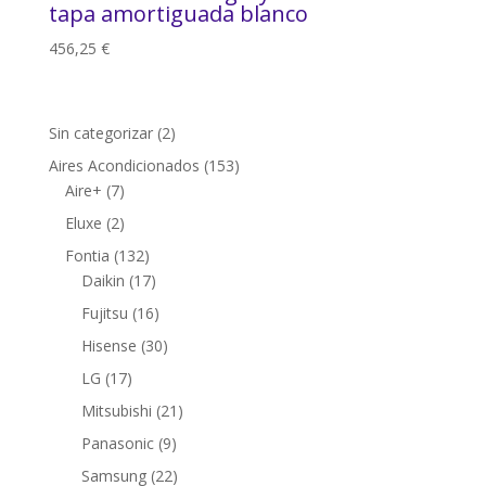
tapa amortiguada blanco
456,25
€
2
Sin categorizar
2
productos
153
Aires Acondicionados
153
7
productos
Aire+
7
productos
2
Eluxe
2
productos
132
Fontia
132
productos
17
Daikin
17
productos
16
Fujitsu
16
productos
30
Hisense
30
productos
17
LG
17
productos
21
Mitsubishi
21
productos
9
Panasonic
9
productos
22
Samsung
22