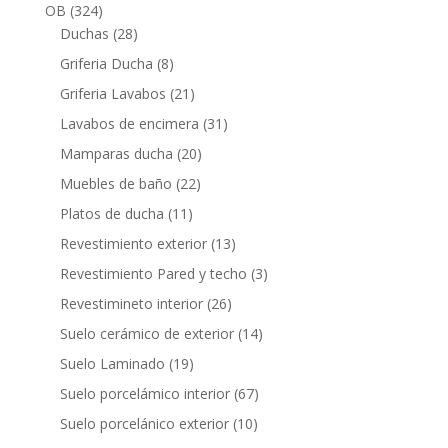
productos
324
OB
324
productos
28
Duchas
28
productos
8
Griferia Ducha
8
productos
21
Griferia Lavabos
21
productos
31
Lavabos de encimera
31
productos
20
Mamparas ducha
20
productos
22
Muebles de baño
22
productos
11
Platos de ducha
11
productos
13
Revestimiento exterior
13
productos
3
Revestimiento Pared y techo
3
productos
26
Revestimineto interior
26
productos
14
Suelo cerámico de exterior
14
productos
19
Suelo Laminado
19
productos
67
Suelo porcelámico interior
67
productos
10
Suelo porcelánico exterior
10
productos