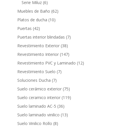
productos
6
Serie Miluz
6
productos
62
Muebles de Baño
62
productos
10
Platos de ducha
10
productos
42
Puertas
42
productos
7
Puertas interior blindadas
7
productos
38
Revestimiento Exterior
38
productos
147
Revestimiento Interior
147
productos
12
Revestimiento PVC y Laminado
12
productos
7
Revestimiento Suelo
7
productos
7
Soluciones Ducha
7
productos
75
Suelo cerámico exterior
75
productos
119
Suelo ceramico interior
119
productos
36
Suelo laminado AC-5
36
productos
13
Suelo laminado vinilico
13
productos
8
Suelo Vinilico Rollo
8