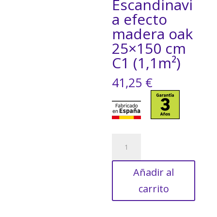
Escandinavi
a efecto
madera oak
25×150 cm
C1 (1,1m²)
41,25
€
Suelo
porcelánico
Escandinavia
Añadir al
efecto
madera
carrito
oak
25x150
cm