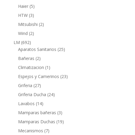
productos
5
Haier
5
productos
3
HTW
3
productos
2
Mitsubishi
2
productos
2
Wind
2
productos
692
LM
692
productos
25
Aparatos Sanitarios
25
productos
2
Bañeras
2
productos
1
Climatizacion
1
producto
23
Espejos y Camerinos
23
productos
27
Griferia
27
productos
24
Griferia Ducha
24
productos
14
Lavabos
14
productos
3
Mamparas bañeras
3
productos
19
Mamparas Duchas
19
productos
7
Mecanismos
7