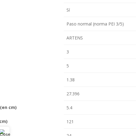
Sí
Paso normal (norma PEI 3/5)
ARTENS
3
5
1.38
27.396
(en cm)
5.4
 cm)
121
m)
24