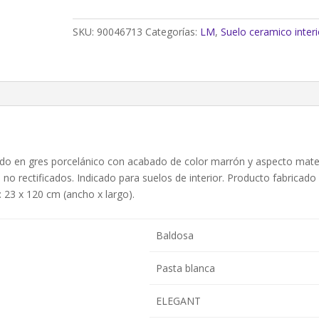
efecto
madera
SKU:
90046713
Categorías:
LM
,
Suelo ceramico interi
miel
23x120
cm
C1
(1,38m²)
cantidad
cado en gres porcelánico con acabado de color marrón y aspecto mate
o rectificados. Indicado para suelos de interior. Producto fabricado
 23 x 120 cm (ancho x largo).
Baldosa
Pasta blanca
ELEGANT