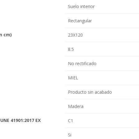
Suelo interior
Rectangular
en cm)
23X120
8.5
No rectificado
MIEL
Producto sin acabado
Madera
 UNE 41901:2017 EX
C1
Si