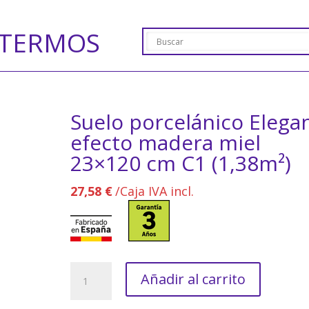
TERMOS
Suelo porcelánico Elega
efecto madera miel
23×120 cm C1 (1,38m²)
27,58
€
/Caja IVA incl.
Suelo
Añadir al carrito
porcelánico
Elegant