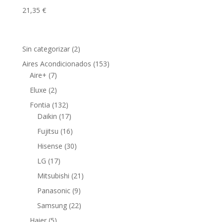
21,35
€
2
Sin categorizar
2
productos
153
Aires Acondicionados
153
7
productos
Aire+
7
productos
2
Eluxe
2
productos
132
Fontia
132
productos
17
Daikin
17
productos
16
Fujitsu
16
productos
30
Hisense
30
productos
17
LG
17
productos
21
Mitsubishi
21
productos
9
Panasonic
9
productos
22
Samsung
22
productos
5
Haier
5