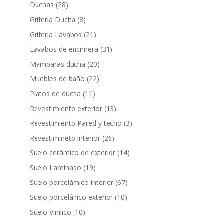
productos
28
Duchas
28
productos
8
Griferia Ducha
8
productos
21
Griferia Lavabos
21
productos
31
Lavabos de encimera
31
productos
20
Mamparas ducha
20
productos
22
Muebles de baño
22
productos
11
Platos de ducha
11
productos
13
Revestimiento exterior
13
productos
3
Revestimiento Pared y techo
3
productos
26
Revestimineto interior
26
productos
14
Suelo cerámico de exterior
14
productos
19
Suelo Laminado
19
productos
67
Suelo porcelámico interior
67
productos
10
Suelo porcelánico exterior
10
productos
10
Suelo Vinilico
10