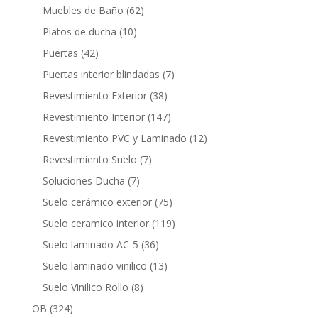
productos
62
Muebles de Baño
62
productos
10
Platos de ducha
10
productos
42
Puertas
42
productos
7
Puertas interior blindadas
7
productos
38
Revestimiento Exterior
38
productos
147
Revestimiento Interior
147
productos
12
Revestimiento PVC y Laminado
12
productos
7
Revestimiento Suelo
7
productos
7
Soluciones Ducha
7
productos
75
Suelo cerámico exterior
75
productos
119
Suelo ceramico interior
119
productos
36
Suelo laminado AC-5
36
productos
13
Suelo laminado vinilico
13
productos
8
Suelo Vinilico Rollo
8
productos
324
OB
324