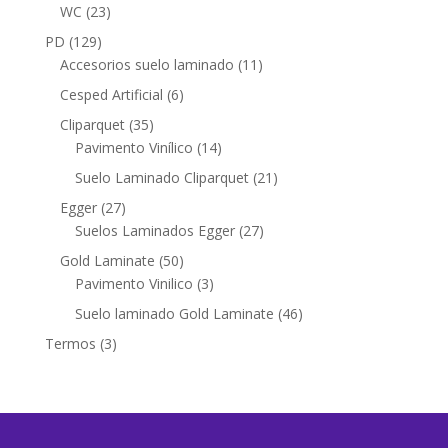
productos
23
WC
23
productos
129
PD
129
productos
11
Accesorios suelo laminado
11
productos
6
Cesped Artificial
6
productos
35
Cliparquet
35
productos
14
Pavimento Vinílico
14
productos
21
Suelo Laminado Cliparquet
21
productos
27
Egger
27
productos
27
Suelos Laminados Egger
27
productos
50
Gold Laminate
50
productos
3
Pavimento Vinilico
3
productos
46
Suelo laminado Gold Laminate
46
productos
3
Termos
3
productos