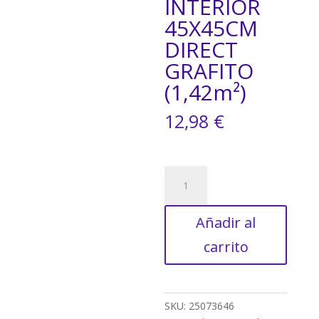
INTERIOR
45X45CM
DIRECT
GRAFITO
(1,42m²)
12,98
€
SUELO
CERAMICO
INTERIOR
Añadir al
45X45CM
DIRECT
carrito
GRAFITO
(1,42m²)
cantidad
SKU:
25073646