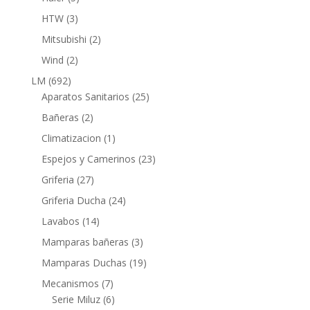
productos
3
HTW
3
productos
2
Mitsubishi
2
productos
2
Wind
2
productos
692
LM
692
productos
25
Aparatos Sanitarios
25
productos
2
Bañeras
2
productos
1
Climatizacion
1
producto
23
Espejos y Camerinos
23
productos
27
Griferia
27
productos
24
Griferia Ducha
24
productos
14
Lavabos
14
productos
3
Mamparas bañeras
3
productos
19
Mamparas Duchas
19
productos
7
Mecanismos
7
productos
6
Serie Miluz
6