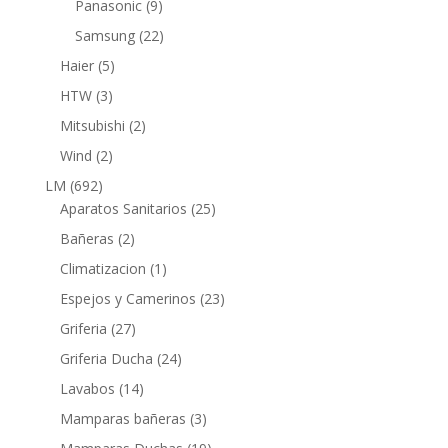
9
Panasonic
9
productos
22
Samsung
22
productos
5
Haier
5
productos
3
HTW
3
productos
2
Mitsubishi
2
productos
2
Wind
2
productos
692
LM
692
productos
25
Aparatos Sanitarios
25
productos
2
Bañeras
2
productos
1
Climatizacion
1
producto
23
Espejos y Camerinos
23
productos
27
Griferia
27
productos
24
Griferia Ducha
24
productos
14
Lavabos
14
productos
3
Mamparas bañeras
3
productos
19