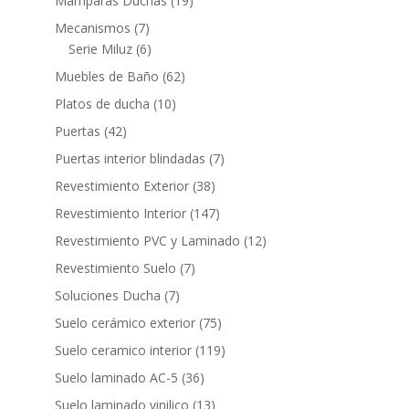
Mamparas Duchas
19
productos
7
Mecanismos
7
productos
6
Serie Miluz
6
productos
62
Muebles de Baño
62
productos
10
Platos de ducha
10
productos
42
Puertas
42
productos
7
Puertas interior blindadas
7
productos
38
Revestimiento Exterior
38
productos
147
Revestimiento Interior
147
productos
12
Revestimiento PVC y Laminado
12
productos
7
Revestimiento Suelo
7
productos
7
Soluciones Ducha
7
productos
75
Suelo cerámico exterior
75
productos
119
Suelo ceramico interior
119
productos
36
Suelo laminado AC-5
36
productos
13
Suelo laminado vinilico
13