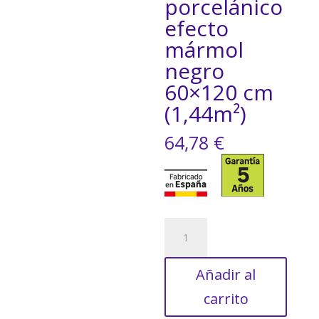
porcelánico
efecto
mármol
negro
60×120 cm
(1,44m²)
64,78
€
Suelo/Azulejo
porcelánico
efecto
Añadir al
mármol
negro
carrito
60x120