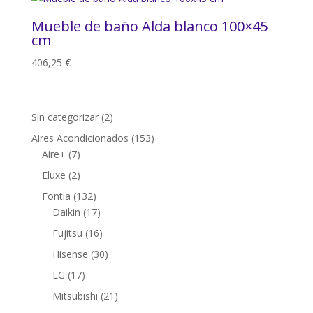
Mueble de baño Alda blanco 100×45
cm
406,25
€
2
Sin categorizar
2
productos
153
Aires Acondicionados
153
7
productos
Aire+
7
productos
2
Eluxe
2
productos
132
Fontia
132
productos
17
Daikin
17
productos
16
Fujitsu
16
productos
30
Hisense
30
productos
17
LG
17
productos
21
Mitsubishi
21
productos