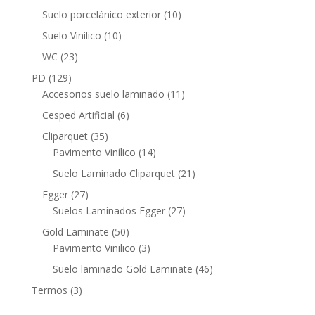
productos
10
Suelo porcelánico exterior
10
productos
10
Suelo Vinilico
10
productos
23
WC
23
productos
129
PD
129
productos
11
Accesorios suelo laminado
11
productos
6
Cesped Artificial
6
productos
35
Cliparquet
35
productos
14
Pavimento Vinílico
14
productos
21
Suelo Laminado Cliparquet
21
productos
27
Egger
27
productos
27
Suelos Laminados Egger
27
productos
50
Gold Laminate
50
productos
3
Pavimento Vinilico
3
productos
46
Suelo laminado Gold Laminate
46
productos
3
Termos
3
productos