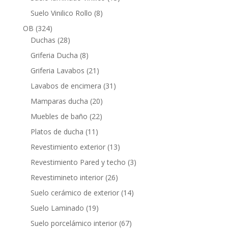
productos
8
Suelo Vinilico Rollo
8
productos
324
OB
324
productos
28
Duchas
28
productos
8
Griferia Ducha
8
productos
21
Griferia Lavabos
21
productos
31
Lavabos de encimera
31
productos
20
Mamparas ducha
20
productos
22
Muebles de baño
22
productos
11
Platos de ducha
11
productos
13
Revestimiento exterior
13
productos
3
Revestimiento Pared y techo
3
productos
26
Revestimineto interior
26
productos
14
Suelo cerámico de exterior
14
productos
19
Suelo Laminado
19
productos
67
Suelo porcelámico interior
67