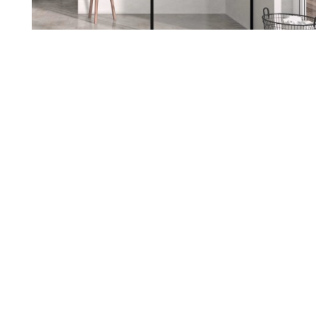
Renueva tu hogar con nosotros
Sabemos lo importante que es
sentirte a gusto en tu casa. Si
estás pensando en reformarla,
estamos aquí para ayudarte a
darle ese cambio que tanto
deseas. Escuchamos tus ideas,
entendemos tus necesidades y
juntos diseñamos un espacio
que hable de ti.
Nuestro equipo te acompaña en
cada paso, cuidando cada