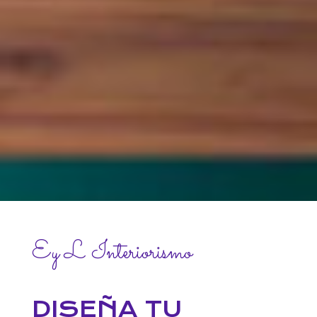
Ey L Interiorismo
DISEÑA TU