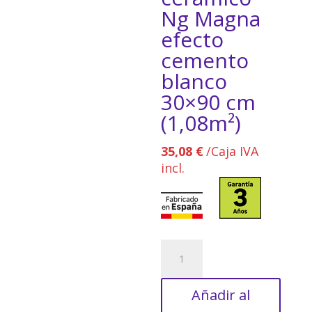
Ng Magna
efecto
cemento
blanco
30×90 cm
(1,08m²)
35,08
€
/Caja IVA
incl.
Azulejo
cerámico
Ng
Añadir al
Magna
efecto