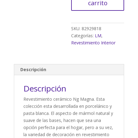
carrito
cemento
blanco
30x90
cm
SKU:
82929818
(1,08m²)
Categorías:
LM
,
cantidad
Revestimiento Interior
Descripción
Descripción
Revestimiento cerámico Ng Magna. Esta
colección esta desarrollada en porcelánico y
pasta blanca. El aspecto de mármol natural y
suave de las bases, hacen que sea una
opción perfecta para el hogar, pero a su vez,
la variedad de decoración en revestimiento