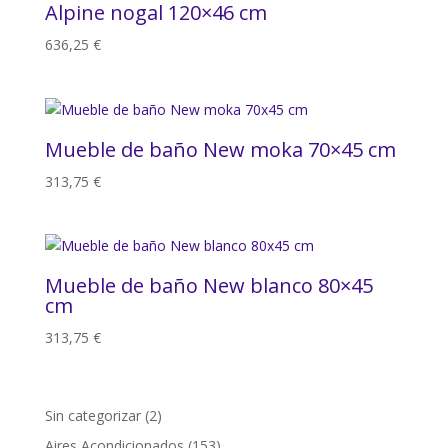
Alpine nogal 120×46 cm
636,25
€
Mueble de baño New moka 70×45 cm
313,75
€
Mueble de baño New blanco 80×45
cm
313,75
€
2
Sin categorizar
2
productos
153
Aires Acondicionados
153