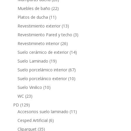
productos
22
Muebles de baño
22
productos
11
Platos de ducha
11
productos
13
Revestimiento exterior
13
productos
3
Revestimiento Pared y techo
3
productos
26
Revestimineto interior
26
productos
14
Suelo cerámico de exterior
14
productos
19
Suelo Laminado
19
productos
67
Suelo porcelámico interior
67
productos
10
Suelo porcelánico exterior
10
productos
10
Suelo Vinilico
10
productos
23
WC
23
productos
129
PD
129
productos
11
Accesorios suelo laminado
11
productos
6
Cesped Artificial
6
productos
35
Cliparquet
35