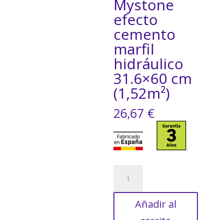
Mystone
efecto
cemento
marfil
hidráulico
31.6×60 cm
(1,52m²)
26,67
€
Azulejo
cerámico
Mystone
Añadir al
efecto
cemento