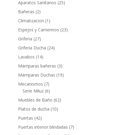
productos
25
Aparatos Sanitarios
25
productos
2
Bañeras
2
productos
1
Climatizacion
1
producto
23
Espejos y Camerinos
23
productos
27
Griferia
27
productos
24
Griferia Ducha
24
productos
14
Lavabos
14
productos
3
Mamparas bañeras
3
productos
19
Mamparas Duchas
19
productos
7
Mecanismos
7
productos
6
Serie Miluz
6
productos
62
Muebles de Baño
62
productos
10
Platos de ducha
10
productos
42
Puertas
42
productos
7
Puertas interior blindadas
7
productos