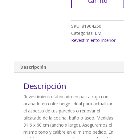
carrito
marfil
hidráulico
31.6x60
cm
SKU:
81904250
(1,52m²)
Categorías:
LM
,
cantidad
Revestimiento Interior
Descripción
Descripción
Revestimiento fabricado en pasta roja con
acabado en color beige. Ideal para actualizar
el aspecto de tus paredes o renovar el
alicatado de la cocina, baño o aseo. Medidas:
31,6 x 60 cm (ancho x largo). Aseguramos el
mismo tono y calibre en el mismo pedido. En