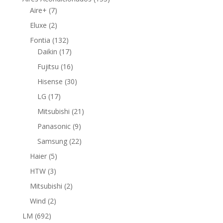
7
productos
Aire+
7
productos
2
Eluxe
2
productos
132
Fontia
132
productos
17
Daikin
17
productos
16
Fujitsu
16
productos
30
Hisense
30
productos
17
LG
17
productos
21
Mitsubishi
21
productos
9
Panasonic
9
productos
22
Samsung
22
productos
5
Haier
5
productos
3
HTW
3
productos
2
Mitsubishi
2
productos
2
Wind
2
productos
692
LM
692