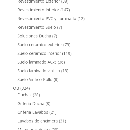
38
Revestimiento Exterior
38
productos
147
Revestimiento Interior
147
productos
12
Revestimiento PVC y Laminado
12
productos
7
Revestimiento Suelo
7
productos
7
Soluciones Ducha
7
productos
75
Suelo cerámico exterior
75
productos
119
Suelo ceramico interior
119
productos
36
Suelo laminado AC-5
36
productos
13
Suelo laminado vinilico
13
productos
8
Suelo Vinilico Rollo
8
productos
324
OB
324
productos
28
Duchas
28
productos
8
Griferia Ducha
8
productos
21
Griferia Lavabos
21
productos
31
Lavabos de encimera
31
productos
20
Mamparas ducha
20