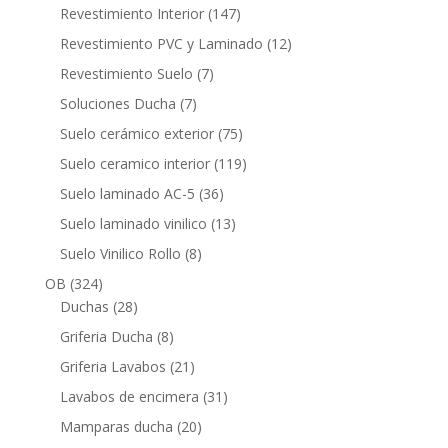
productos
147
Revestimiento Interior
147
productos
12
Revestimiento PVC y Laminado
12
productos
7
Revestimiento Suelo
7
productos
7
Soluciones Ducha
7
productos
75
Suelo cerámico exterior
75
productos
119
Suelo ceramico interior
119
productos
36
Suelo laminado AC-5
36
productos
13
Suelo laminado vinilico
13
productos
8
Suelo Vinilico Rollo
8
productos
324
OB
324
productos
28
Duchas
28
productos
8
Griferia Ducha
8
productos
21
Griferia Lavabos
21
productos
31
Lavabos de encimera
31
productos
20
Mamparas ducha
20