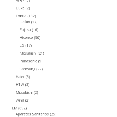
Aire+
7
productos
2
Eluxe
2
productos
132
Fontia
132
productos
17
Daikin
17
productos
16
Fujitsu
16
productos
30
Hisense
30
productos
17
LG
17
productos
21
Mitsubishi
21
productos
9
Panasonic
9
productos
22
Samsung
22
productos
5
Haier
5
productos
3
HTW
3
productos
2
Mitsubishi
2
productos
2
Wind
2
productos
692
LM
692
productos
25
Aparatos Sanitarios
25