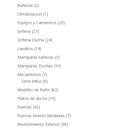
productos
2
Bañeras
2
productos
1
Climatizacion
1
producto
23
Espejos y Camerinos
23
productos
27
Griferia
27
productos
24
Griferia Ducha
24
productos
14
Lavabos
14
productos
3
Mamparas bañeras
3
productos
19
Mamparas Duchas
19
productos
7
Mecanismos
7
productos
6
Serie Miluz
6
productos
62
Muebles de Baño
62
productos
10
Platos de ducha
10
productos
42
Puertas
42
productos
7
Puertas interior blindadas
7
productos
38
Revestimiento Exterior
38