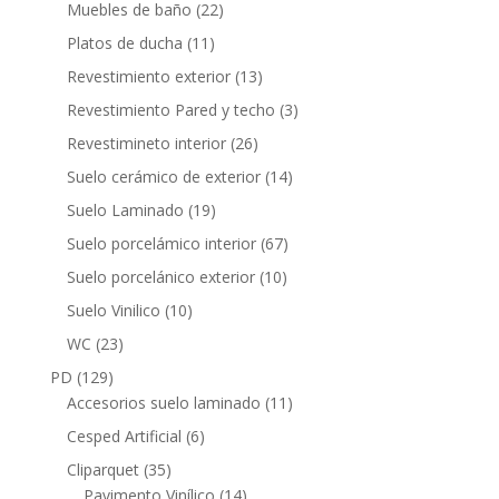
productos
22
Muebles de baño
22
productos
11
Platos de ducha
11
productos
13
Revestimiento exterior
13
productos
3
Revestimiento Pared y techo
3
productos
26
Revestimineto interior
26
productos
14
Suelo cerámico de exterior
14
productos
19
Suelo Laminado
19
productos
67
Suelo porcelámico interior
67
productos
10
Suelo porcelánico exterior
10
productos
10
Suelo Vinilico
10
productos
23
WC
23
productos
129
PD
129
productos
11
Accesorios suelo laminado
11
productos
6
Cesped Artificial
6
productos
35
Cliparquet
35
productos
14
Pavimento Vinílico
14