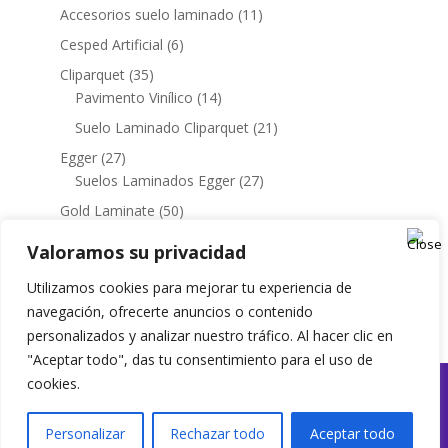
productos
11
Accesorios suelo laminado
11
productos
6
Cesped Artificial
6
productos
35
Cliparquet
35
productos
14
Pavimento Vinílico
14
productos
21
Suelo Laminado Cliparquet
21
productos
27
Egger
27
productos
27
Suelos Laminados Egger
27
productos
50
Gold Laminate
50
productos
3
Pavimento Vinilico
3
Valoramos su privacidad
productos
46
Suelo laminado Gold Laminate
46
productos
Utilizamos cookies para mejorar tu experiencia de
3
Termos
3
navegación, ofrecerte anuncios o contenido
productos
personalizados y analizar nuestro tráfico. Al hacer clic en
"Aceptar todo", das tu consentimiento para el uso de
cookies.
EyL Interiorismo | @2025 | Todos los derechos
Personalizar
reservados
|
Política de Privacidad & Uso de Cookies
Rechazar todo
Aceptar todo