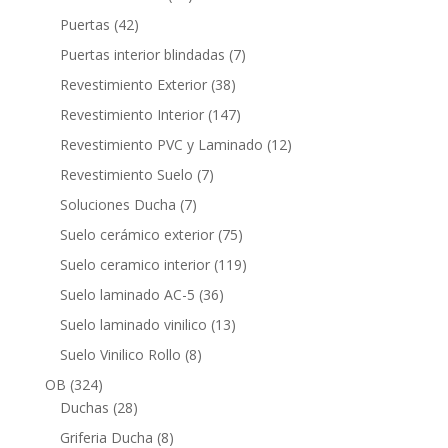
productos
42
Puertas
42
productos
7
Puertas interior blindadas
7
productos
38
Revestimiento Exterior
38
productos
147
Revestimiento Interior
147
productos
12
Revestimiento PVC y Laminado
12
productos
7
Revestimiento Suelo
7
productos
7
Soluciones Ducha
7
productos
75
Suelo cerámico exterior
75
productos
119
Suelo ceramico interior
119
productos
36
Suelo laminado AC-5
36
productos
13
Suelo laminado vinilico
13
productos
8
Suelo Vinilico Rollo
8
productos
324
OB
324
productos
28
Duchas
28
productos
8
Griferia Ducha
8