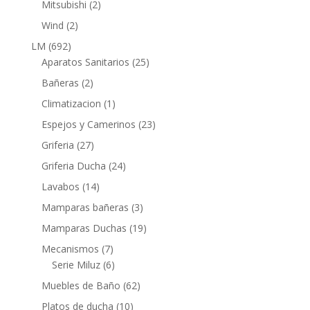
2
Mitsubishi
2
productos
2
Wind
2
productos
692
LM
692
productos
25
Aparatos Sanitarios
25
productos
2
Bañeras
2
productos
1
Climatizacion
1
producto
23
Espejos y Camerinos
23
productos
27
Griferia
27
productos
24
Griferia Ducha
24
productos
14
Lavabos
14
productos
3
Mamparas bañeras
3
productos
19
Mamparas Duchas
19
productos
7
Mecanismos
7
productos
6
Serie Miluz
6
productos
62
Muebles de Baño
62
productos
10
Platos de ducha
10