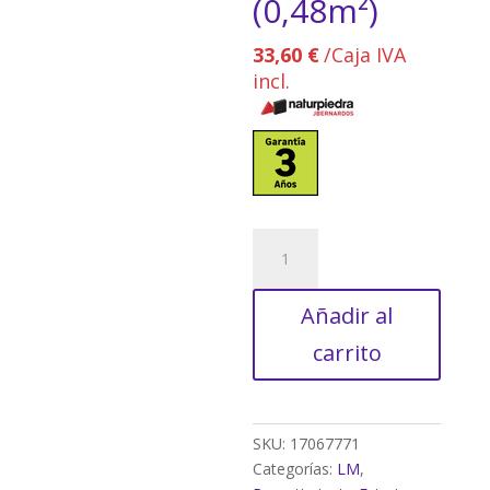
(0,48m²)
33,60
€
/Caja IVA
incl.
Revestimiento
de
piedra
Añadir al
natural
PETRA
carrito
blanca
15x40
cm
(0,48m²)
SKU:
17067771
cantidad
Categorías:
LM
,