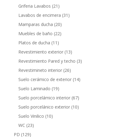
productos
21
Griferia Lavabos
21
productos
31
Lavabos de encimera
31
productos
20
Mamparas ducha
20
productos
22
Muebles de baño
22
productos
11
Platos de ducha
11
productos
13
Revestimiento exterior
13
productos
3
Revestimiento Pared y techo
3
productos
26
Revestimineto interior
26
productos
14
Suelo cerámico de exterior
14
productos
19
Suelo Laminado
19
productos
67
Suelo porcelámico interior
67
productos
10
Suelo porcelánico exterior
10
productos
10
Suelo Vinilico
10
productos
23
WC
23
productos
129
PD
129