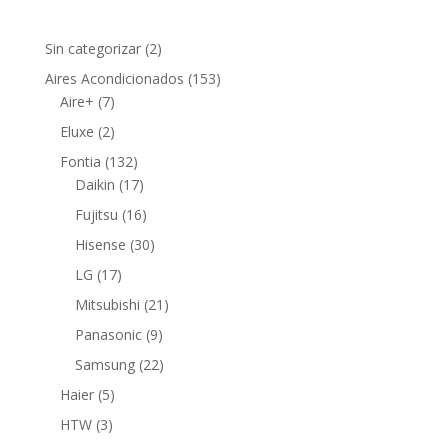
2
Sin categorizar
2
productos
153
Aires Acondicionados
153
7
productos
Aire+
7
productos
2
Eluxe
2
productos
132
Fontia
132
productos
17
Daikin
17
productos
16
Fujitsu
16
productos
30
Hisense
30
productos
17
LG
17
productos
21
Mitsubishi
21
productos
9
Panasonic
9
productos
22
Samsung
22
productos
5
Haier
5
productos
3
HTW
3
productos