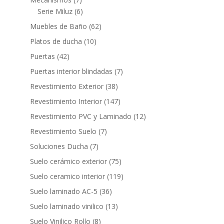
productos
6
Serie Miluz
6
productos
62
Muebles de Baño
62
productos
10
Platos de ducha
10
productos
42
Puertas
42
productos
7
Puertas interior blindadas
7
productos
38
Revestimiento Exterior
38
productos
147
Revestimiento Interior
147
productos
12
Revestimiento PVC y Laminado
12
productos
7
Revestimiento Suelo
7
productos
7
Soluciones Ducha
7
productos
75
Suelo cerámico exterior
75
productos
119
Suelo ceramico interior
119
productos
36
Suelo laminado AC-5
36
productos
13
Suelo laminado vinilico
13
productos
8
Suelo Vinilico Rollo
8