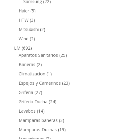
22
Samsung
22
productos
5
Haier
5
productos
3
HTW
3
productos
2
Mitsubishi
2
productos
2
Wind
2
productos
692
LM
692
productos
25
Aparatos Sanitarios
25
productos
2
Bañeras
2
productos
1
Climatizacion
1
producto
23
Espejos y Camerinos
23
productos
27
Griferia
27
productos
24
Griferia Ducha
24
productos
14
Lavabos
14
productos
3
Mamparas bañeras
3
productos
19
Mamparas Duchas
19
productos
7
Mecanismos
7