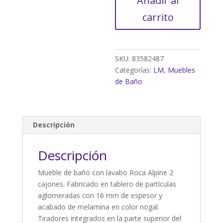
Añadir al
con
lavabo
carrito
Alpine
nogal
60x46
cm
SKU:
83582487
cantidad
Categorías:
LM
,
Muebles
de Baño
Descripción
Descripción
Mueble de baño con lavabo Roca Alpine 2
cajones. Fabricado en tablero de partículas
aglomeradas con 16 mm de espesor y
acabado de melamina en color nogal.
Tiradores integrados en la parte superior del