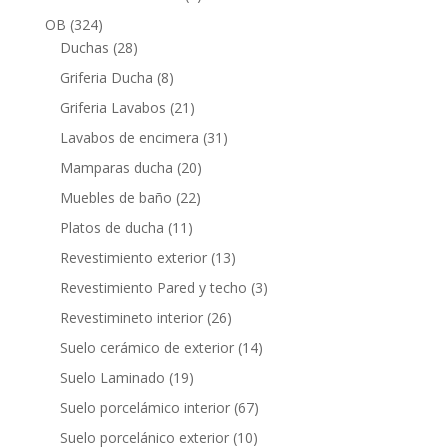
productos
324
OB
324
productos
28
Duchas
28
productos
8
Griferia Ducha
8
productos
21
Griferia Lavabos
21
productos
31
Lavabos de encimera
31
productos
20
Mamparas ducha
20
productos
22
Muebles de baño
22
productos
11
Platos de ducha
11
productos
13
Revestimiento exterior
13
productos
3
Revestimiento Pared y techo
3
productos
26
Revestimineto interior
26
productos
14
Suelo cerámico de exterior
14
productos
19
Suelo Laminado
19
productos
67
Suelo porcelámico interior
67
productos
10
Suelo porcelánico exterior
10