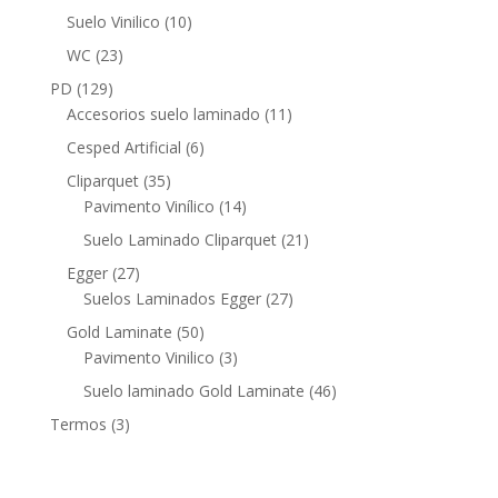
productos
10
Suelo Vinilico
10
productos
23
WC
23
productos
129
PD
129
productos
11
Accesorios suelo laminado
11
productos
6
Cesped Artificial
6
productos
35
Cliparquet
35
productos
14
Pavimento Vinílico
14
productos
21
Suelo Laminado Cliparquet
21
productos
27
Egger
27
productos
27
Suelos Laminados Egger
27
productos
50
Gold Laminate
50
productos
3
Pavimento Vinilico
3
productos
46
Suelo laminado Gold Laminate
46
productos
3
Termos
3
productos