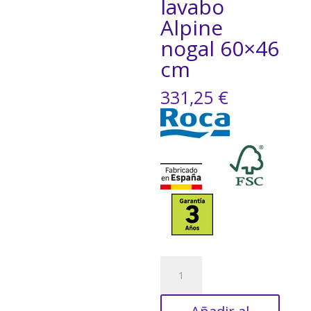
lavabo
Alpine
nogal 60×46
cm
331,25
€
Mueble
de
baño