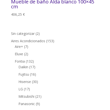
Mueble de baño Alda blanco 100×45
cm
406,25
€
2
Sin categorizar
2
productos
153
Aires Acondicionados
153
7
productos
Aire+
7
productos
2
Eluxe
2
productos
132
Fontia
132
productos
17
Daikin
17
productos
16
Fujitsu
16
productos
30
Hisense
30
productos
17
LG
17
productos
21
Mitsubishi
21
productos
9
Panasonic
9
productos