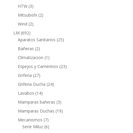
productos
3
HTW
3
productos
2
Mitsubishi
2
productos
2
Wind
2
productos
692
LM
692
productos
25
Aparatos Sanitarios
25
productos
2
Bañeras
2
productos
1
Climatizacion
1
producto
23
Espejos y Camerinos
23
productos
27
Griferia
27
productos
24
Griferia Ducha
24
productos
14
Lavabos
14
productos
3
Mamparas bañeras
3
productos
19
Mamparas Duchas
19
productos
7
Mecanismos
7
productos
6
Serie Miluz
6