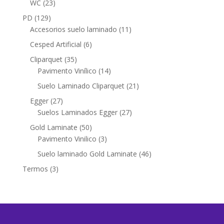
23
WC
23
productos
129
PD
129
productos
11
Accesorios suelo laminado
11
productos
6
Cesped Artificial
6
productos
35
Cliparquet
35
productos
14
Pavimento Vinílico
14
productos
21
Suelo Laminado Cliparquet
21
productos
27
Egger
27
productos
27
Suelos Laminados Egger
27
productos
50
Gold Laminate
50
productos
3
Pavimento Vinilico
3
productos
46
Suelo laminado Gold Laminate
46
productos
3
Termos
3
productos