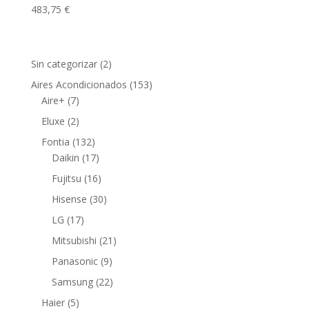
483,75
€
2
Sin categorizar
2
productos
153
Aires Acondicionados
153
7
productos
Aire+
7
productos
2
Eluxe
2
productos
132
Fontia
132
productos
17
Daikin
17
productos
16
Fujitsu
16
productos
30
Hisense
30
productos
17
LG
17
productos
21
Mitsubishi
21
productos
9
Panasonic
9
productos
22
Samsung
22
productos
5
Haier
5