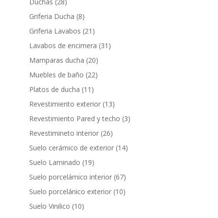
productos
28
Duchas
28
productos
8
Griferia Ducha
8
productos
21
Griferia Lavabos
21
productos
31
Lavabos de encimera
31
productos
20
Mamparas ducha
20
productos
22
Muebles de baño
22
productos
11
Platos de ducha
11
productos
13
Revestimiento exterior
13
productos
3
Revestimiento Pared y techo
3
productos
26
Revestimineto interior
26
productos
14
Suelo cerámico de exterior
14
productos
19
Suelo Laminado
19
productos
67
Suelo porcelámico interior
67
productos
10
Suelo porcelánico exterior
10
productos
10
Suelo Vinilico
10
productos