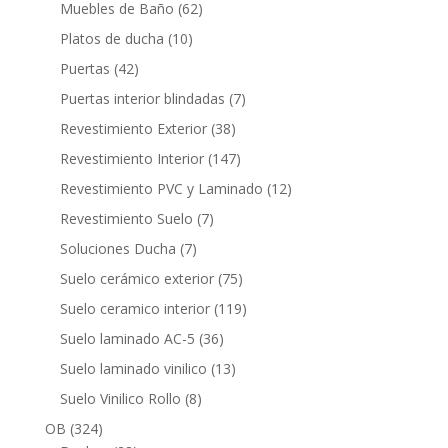
productos
62
Muebles de Baño
62
productos
10
Platos de ducha
10
productos
42
Puertas
42
productos
7
Puertas interior blindadas
7
productos
38
Revestimiento Exterior
38
productos
147
Revestimiento Interior
147
productos
12
Revestimiento PVC y Laminado
12
productos
7
Revestimiento Suelo
7
productos
7
Soluciones Ducha
7
productos
75
Suelo cerámico exterior
75
productos
119
Suelo ceramico interior
119
productos
36
Suelo laminado AC-5
36
productos
13
Suelo laminado vinilico
13
productos
8
Suelo Vinilico Rollo
8
productos
324
OB
324