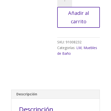
DE
BAÑO
Añadir al
BLAZE
|
carrito
120
CM
NATURE|
CUATRO
SKU:
91008232
CAJONES
Categorías:
LM
,
Muebles
|
de Baño
LAVABO
ENCASTRADO
|
ESPEJO
NO
INCLUIDO
|
Descripción
MUEBLE
MONTADO
Descripción
|