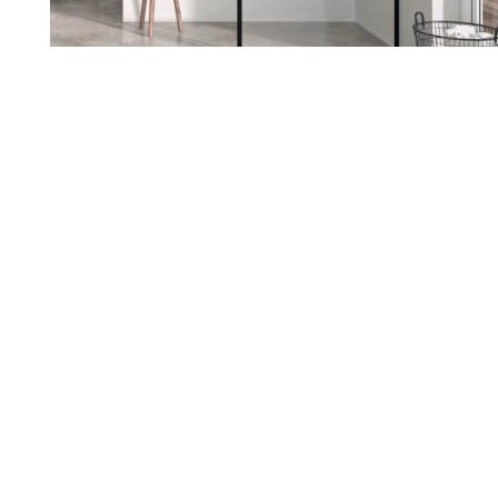
Renueva tu hogar con nosotros
Sabemos lo importante que es
sentirte a gusto en tu casa. Si
estás pensando en reformarla,
estamos aquí para ayudarte a
darle ese cambio que tanto
deseas. Escuchamos tus ideas,
entendemos tus necesidades y
juntos diseñamos un espacio
que hable de ti.
Nuestro equipo te acompaña en
cada paso, cuidando cada