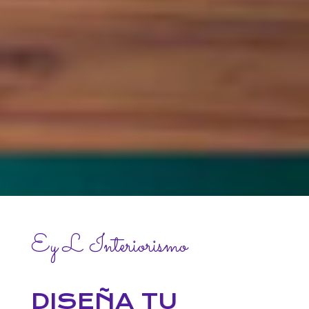
Ey L Interiorismo
DISEÑA TU