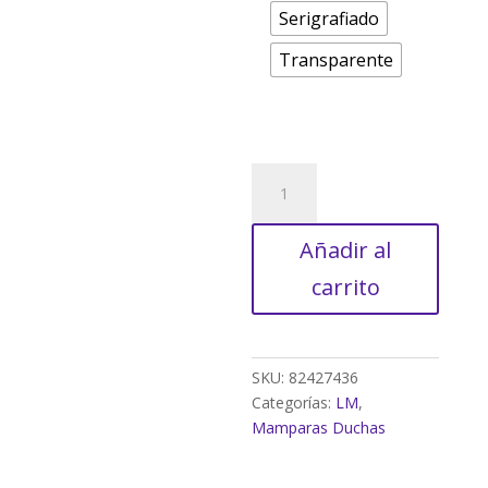
Serigrafiado
Transparente
Mampara
de
ducha
Añadir al
corredera
serigrafiada
carrito
Titan
perfil
cromo
(76.5-
SKU:
82427436
79)x(76.5-
Categorías:
LM
,
79.5)x195
Mamparas Duchas
cm
8