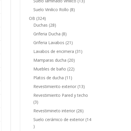
13
Suelo laminado vinilico
13
productos
8
Suelo Vinilico Rollo
8
productos
324
OB
324
productos
28
Duchas
28
productos
8
Griferia Ducha
8
productos
21
Griferia Lavabos
21
productos
31
Lavabos de encimera
31
productos
20
Mamparas ducha
20
productos
22
Muebles de baño
22
productos
11
Platos de ducha
11
productos
13
Revestimiento exterior
13
productos
Revestimiento Pared y techo
3
3
productos
26
Revestimineto interior
26
productos
Suelo cerámico de exterior
14
14