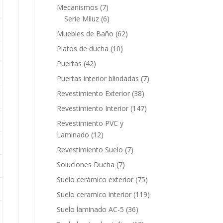
productos
7
Mecanismos
7
productos
6
Serie Miluz
6
productos
62
Muebles de Baño
62
productos
10
Platos de ducha
10
productos
42
Puertas
42
productos
7
Puertas interior blindadas
7
productos
38
Revestimiento Exterior
38
productos
147
Revestimiento Interior
147
productos
Revestimiento PVC y
12
Laminado
12
productos
7
Revestimiento Suelo
7
productos
7
Soluciones Ducha
7
productos
75
Suelo cerámico exterior
75
productos
119
Suelo ceramico interior
119
productos
36
Suelo laminado AC-5
36
productos