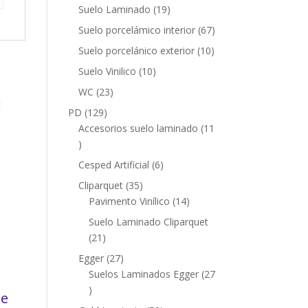
productos
19
Suelo Laminado
19
productos
67
Suelo porcelámico interior
67
productos
10
Suelo porcelánico exterior
10
productos
10
Suelo Vinilico
10
productos
23
WC
23
productos
129
PD
129
productos
Accesorios suelo laminado
11
11
productos
6
Cesped Artificial
6
productos
35
Cliparquet
35
productos
14
Pavimento Vinílico
14
productos
Suelo Laminado Cliparquet
21
21
productos
27
Egger
27
productos
Suelos Laminados Egger
27
27
ue
productos