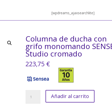
[wpdreams_ajaxsearchlite]
Columna de ducha con
grifo monomando SENS
Studio cromado
223,75
€
Columna
Añadir al carrito
de
ducha
con