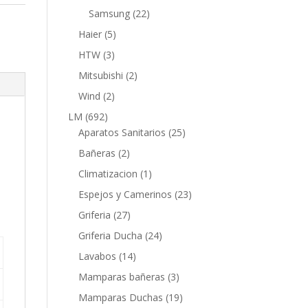
productos
22
Samsung
22
productos
5
Haier
5
productos
3
HTW
3
productos
2
Mitsubishi
2
productos
2
Wind
2
productos
692
LM
692
productos
25
Aparatos Sanitarios
25
productos
2
Bañeras
2
productos
1
Climatizacion
1
;
producto
23
Espejos y Camerinos
23
productos
27
Griferia
27
productos
24
Griferia Ducha
24
productos
14
Lavabos
14
productos
3
Mamparas bañeras
3
productos
19
Mamparas Duchas
19