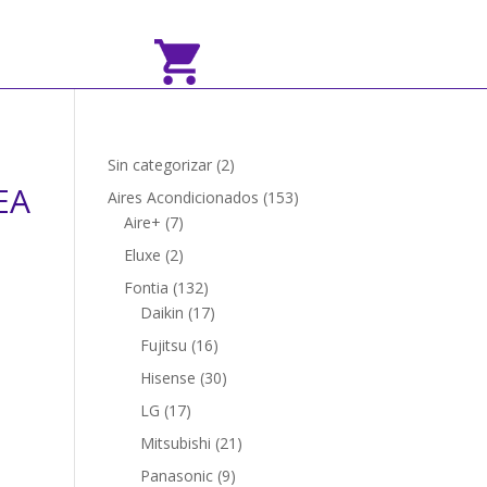
2
Sin categorizar
2
EA
productos
153
Aires Acondicionados
153
7
productos
Aire+
7
productos
2
Eluxe
2
productos
132
Fontia
132
productos
17
Daikin
17
productos
16
Fujitsu
16
productos
30
Hisense
30
productos
17
LG
17
productos
21
Mitsubishi
21
productos
9
Panasonic
9