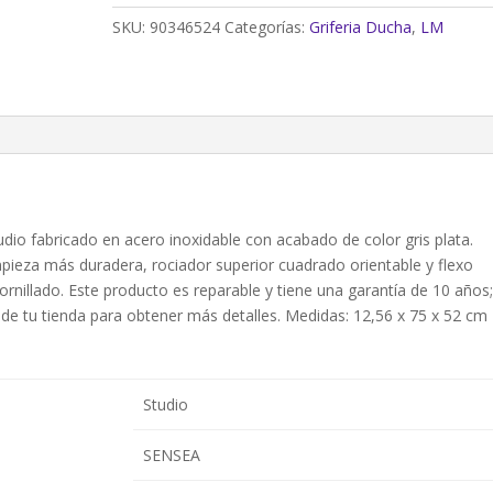
grifo
SKU:
90346524
Categorías:
Griferia Ducha
,
LM
monomando
SENSEA
Studio
cromado
cantidad
dio fabricado en acero inoxidable con acabado de color gris plata.
mpieza más duradera, rociador superior cuadrado orientable y flexo
ornillado. Este producto es reparable y tiene una garantía de 10 años
 de tu tienda para obtener más detalles. Medidas: 12,56 x 75 x 52 cm
Studio
SENSEA