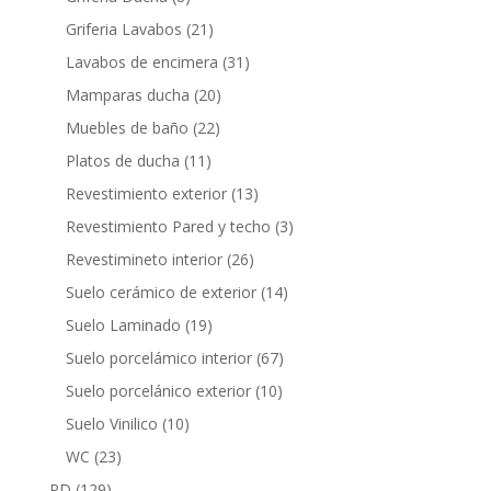
productos
21
Griferia Lavabos
21
productos
31
Lavabos de encimera
31
productos
20
Mamparas ducha
20
productos
22
Muebles de baño
22
productos
11
Platos de ducha
11
productos
13
Revestimiento exterior
13
productos
3
Revestimiento Pared y techo
3
productos
26
Revestimineto interior
26
productos
14
Suelo cerámico de exterior
14
productos
19
Suelo Laminado
19
productos
67
Suelo porcelámico interior
67
productos
10
Suelo porcelánico exterior
10
productos
10
Suelo Vinilico
10
productos
23
WC
23
productos
129
PD
129