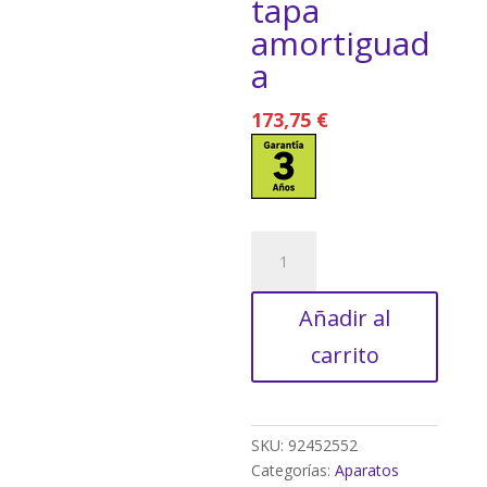
tapa
amortiguad
a
173,75
€
Pack
WC
Lino
Añadir al
con
tapa
carrito
amortiguada
cantidad
SKU:
92452552
Categorías:
Aparatos