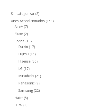
2
Sin categorizar
2
productos
153
Aires Acondicionados
153
7
productos
Aire+
7
productos
2
Eluxe
2
productos
132
Fontia
132
productos
17
Daikin
17
productos
16
Fujitsu
16
productos
30
Hisense
30
productos
17
LG
17
productos
21
Mitsubishi
21
productos
9
Panasonic
9
productos
22
Samsung
22
productos
5
Haier
5
productos
3
HTW
3