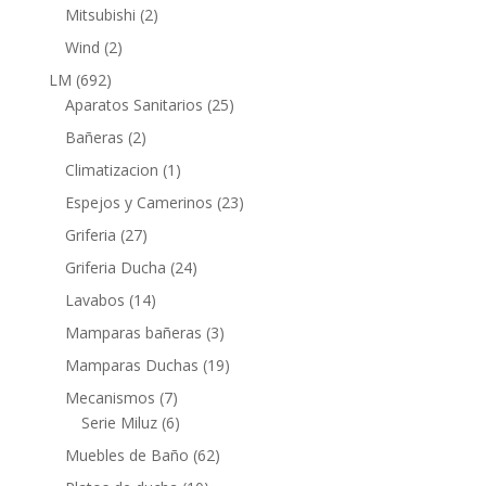
productos
2
Mitsubishi
2
productos
2
Wind
2
productos
692
LM
692
productos
25
Aparatos Sanitarios
25
productos
2
Bañeras
2
productos
1
Climatizacion
1
producto
23
Espejos y Camerinos
23
productos
27
Griferia
27
productos
24
Griferia Ducha
24
productos
14
Lavabos
14
productos
3
Mamparas bañeras
3
productos
19
Mamparas Duchas
19
productos
7
Mecanismos
7
productos
6
Serie Miluz
6
productos
62
Muebles de Baño
62
productos