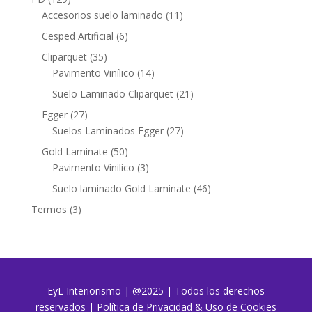
productos
11
Accesorios suelo laminado
11
productos
6
Cesped Artificial
6
productos
35
Cliparquet
35
productos
14
Pavimento Vinílico
14
productos
21
Suelo Laminado Cliparquet
21
productos
27
Egger
27
productos
27
Suelos Laminados Egger
27
productos
50
Gold Laminate
50
productos
3
Pavimento Vinilico
3
productos
46
Suelo laminado Gold Laminate
46
productos
3
Termos
3
productos
EyL Interiorismo | @2025 | Todos los derechos
reservados
|
Política de Privacidad & Uso de Cookies