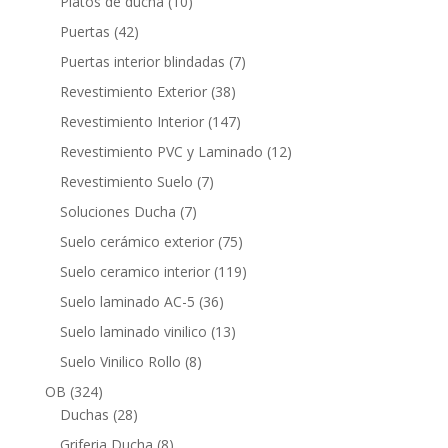
10
Platos de ducha
10
productos
42
Puertas
42
productos
7
Puertas interior blindadas
7
productos
38
Revestimiento Exterior
38
productos
147
Revestimiento Interior
147
productos
12
Revestimiento PVC y Laminado
12
productos
7
Revestimiento Suelo
7
productos
7
Soluciones Ducha
7
productos
75
Suelo cerámico exterior
75
productos
119
Suelo ceramico interior
119
productos
36
Suelo laminado AC-5
36
productos
13
Suelo laminado vinilico
13
productos
8
Suelo Vinilico Rollo
8
productos
324
OB
324
productos
28
Duchas
28
productos
8
Griferia Ducha
8