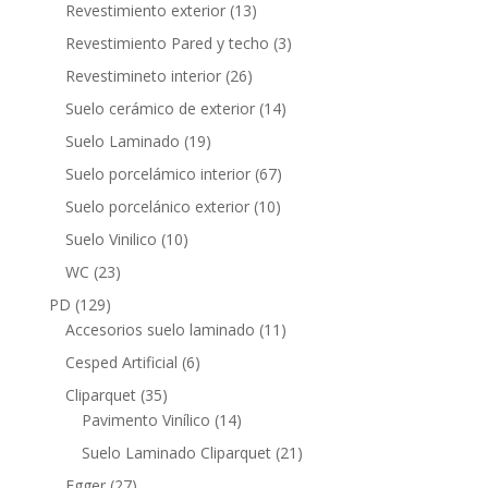
productos
13
Revestimiento exterior
13
productos
3
Revestimiento Pared y techo
3
productos
26
Revestimineto interior
26
productos
14
Suelo cerámico de exterior
14
productos
19
Suelo Laminado
19
productos
67
Suelo porcelámico interior
67
productos
10
Suelo porcelánico exterior
10
productos
10
Suelo Vinilico
10
productos
23
WC
23
productos
129
PD
129
productos
11
Accesorios suelo laminado
11
productos
6
Cesped Artificial
6
productos
35
Cliparquet
35
productos
14
Pavimento Vinílico
14
productos
21
Suelo Laminado Cliparquet
21
productos
27
Egger
27