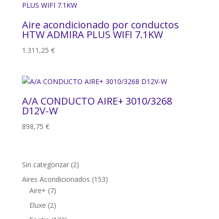
436,25 €
hasta
Aire acondicionado por conductos
961,25 €
HTW ADMIRA PLUS WIFI 7.1KW
1.311,25
€
A/A CONDUCTO AIRE+ 3010/3268
D12V-W
898,75
€
2
Sin categorizar
2
productos
153
Aires Acondicionados
153
7
productos
Aire+
7
productos
2
Eluxe
2
productos