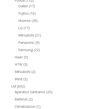
132
Fontia
132
productos
17
Daikin
17
productos
16
Fujitsu
16
productos
30
Hisense
30
productos
17
LG
17
productos
21
Mitsubishi
21
productos
9
Panasonic
9
productos
22
Samsung
22
productos
5
Haier
5
productos
3
HTW
3
productos
2
Mitsubishi
2
productos
2
Wind
2
productos
692
LM
692
productos
25
Aparatos Sanitarios
25
productos
2
Bañeras
2
productos
1
Climatizacion
1