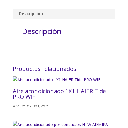
Descripción
Descripción
Productos relacionados
Aire acondicionado 1X1 HAIER Tide
PRO WIFI
Rango
436,25
€
-
961,25
€
de
precios:
desde