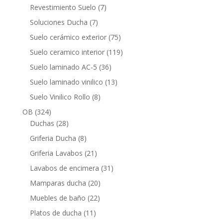
productos
7
Revestimiento Suelo
7
productos
7
Soluciones Ducha
7
productos
75
Suelo cerámico exterior
75
productos
119
Suelo ceramico interior
119
productos
36
Suelo laminado AC-5
36
productos
13
Suelo laminado vinilico
13
productos
8
Suelo Vinilico Rollo
8
productos
324
OB
324
productos
28
Duchas
28
productos
8
Griferia Ducha
8
productos
21
Griferia Lavabos
21
productos
31
Lavabos de encimera
31
productos
20
Mamparas ducha
20
productos
22
Muebles de baño
22
productos
11
Platos de ducha
11