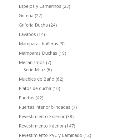
producto
23
Espejos y Camerinos
23
productos
27
Griferia
27
productos
24
Griferia Ducha
24
productos
14
Lavabos
14
productos
3
Mamparas bañeras
3
productos
19
Mamparas Duchas
19
productos
7
Mecanismos
7
productos
6
Serie Miluz
6
productos
62
Muebles de Baño
62
productos
10
Platos de ducha
10
productos
42
Puertas
42
productos
7
Puertas interior blindadas
7
productos
38
Revestimiento Exterior
38
productos
147
Revestimiento Interior
147
productos
12
Revestimiento PVC y Laminado
12