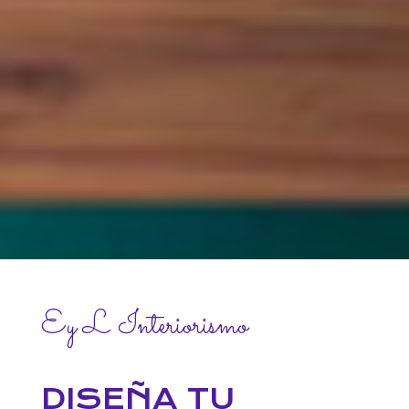
Ey L Interiorismo
DISEÑA TU