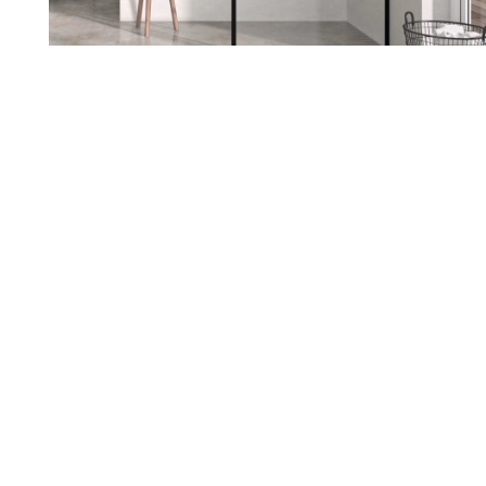
Renueva tu hogar con nosotros
Sabemos lo importante que es
sentirte a gusto en tu casa. Si
estás pensando en reformarla,
estamos aquí para ayudarte a
darle ese cambio que tanto
deseas. Escuchamos tus ideas,
entendemos tus necesidades y
juntos diseñamos un espacio
que hable de ti.
Nuestro equipo te acompaña en
cada paso, cuidando cada