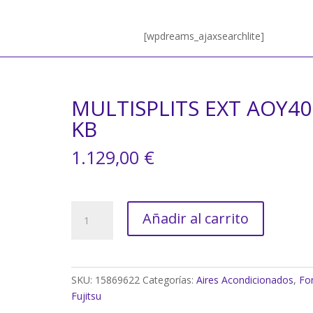
[wpdreams_ajaxsearchlite]
MULTISPLITS EXT AOY40
KB
1.129,00
€
MULTISPLITS
Añadir al carrito
EXT
AOY40UI-
KB
cantidad
SKU:
15869622
Categorías:
Aires Acondicionados
,
Fo
Fujitsu