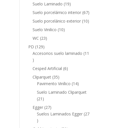
productos
19
Suelo Laminado
19
productos
67
Suelo porcelámico interior
67
productos
10
Suelo porcelánico exterior
10
productos
10
Suelo Vinilico
10
productos
23
WC
23
productos
129
PD
129
productos
Accesorios suelo laminado
11
11
productos
6
Cesped Artificial
6
productos
35
Cliparquet
35
productos
14
Pavimento Vinílico
14
productos
Suelo Laminado Cliparquet
21
21
productos
27
Egger
27
productos
Suelos Laminados Egger
27
27
productos