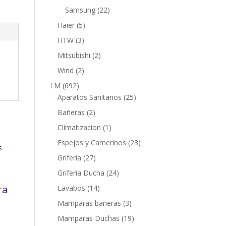
productos
22
Samsung
22
productos
5
Haier
5
productos
3
HTW
3
productos
2
Mitsubishi
2
productos
2
Wind
2
productos
692
LM
692
productos
25
Aparatos Sanitarios
25
productos
2
Bañeras
2
productos
1
Climatizacion
1
producto
23
Espejos y Camerinos
23
productos
27
Griferia
27
productos
24
Griferia Ducha
24
productos
ra
14
Lavabos
14
productos
3
Mamparas bañeras
3
productos
19
Mamparas Duchas
19