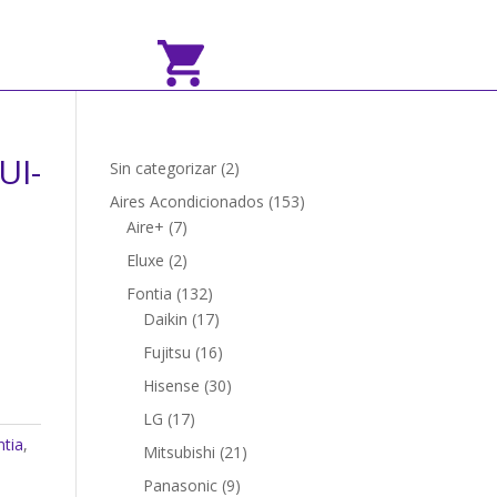
UI-
2
Sin categorizar
2
productos
153
Aires Acondicionados
153
7
productos
Aire+
7
productos
2
Eluxe
2
productos
132
Fontia
132
productos
17
Daikin
17
productos
16
Fujitsu
16
productos
30
Hisense
30
productos
17
LG
17
productos
ntia
,
21
Mitsubishi
21
productos
9
Panasonic
9