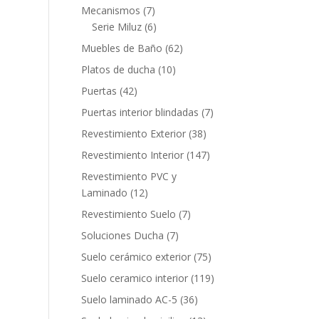
productos
7
Mecanismos
7
productos
6
Serie Miluz
6
productos
62
Muebles de Baño
62
productos
10
Platos de ducha
10
productos
42
Puertas
42
productos
7
Puertas interior blindadas
7
productos
38
Revestimiento Exterior
38
productos
147
Revestimiento Interior
147
productos
Revestimiento PVC y
12
Laminado
12
productos
7
Revestimiento Suelo
7
productos
7
Soluciones Ducha
7
productos
75
Suelo cerámico exterior
75
productos
119
Suelo ceramico interior
119
productos
36
Suelo laminado AC-5
36
productos