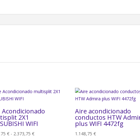
e Acondicionado
Aire acondicionado
tisplit 2X1
conductos HTW Admi
SUBISHI WIFI
plus WIFI 4472fg
Rango
3,75
€
-
2.373,75
€
1.148,75
€