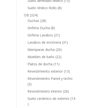
13
Suelo laminado vinilico
13
productos
8
Suelo Vinilico Rollo
8
productos
324
OB
324
productos
28
Duchas
28
productos
8
Griferia Ducha
8
productos
21
Griferia Lavabos
21
productos
31
Lavabos de encimera
31
productos
20
Mamparas ducha
20
productos
22
Muebles de baño
22
productos
11
Platos de ducha
11
productos
13
Revestimiento exterior
13
productos
Revestimiento Pared y techo
3
3
productos
26
Revestimineto interior
26
productos
Suelo cerámico de exterior
14
14