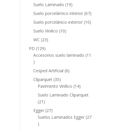
productos
19
Suelo Laminado
19
productos
67
Suelo porcelámico interior
67
productos
10
Suelo porcelánico exterior
10
productos
10
Suelo Vinilico
10
productos
23
WC
23
productos
129
PD
129
productos
Accesorios suelo laminado
11
11
productos
6
Cesped Artificial
6
productos
35
Cliparquet
35
productos
14
Pavimento Vinílico
14
productos
Suelo Laminado Cliparquet
21
21
productos
27
Egger
27
productos
Suelos Laminados Egger
27
27
productos