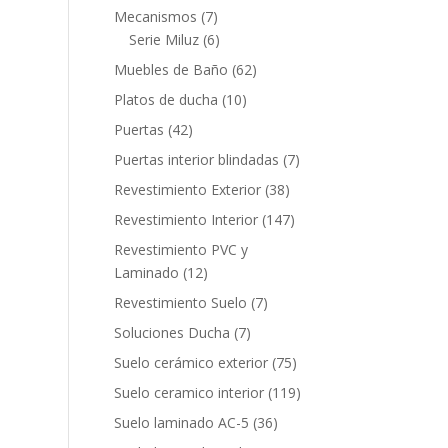
productos
7
Mecanismos
7
productos
6
Serie Miluz
6
productos
62
Muebles de Baño
62
productos
10
Platos de ducha
10
productos
42
Puertas
42
productos
7
Puertas interior blindadas
7
productos
38
Revestimiento Exterior
38
productos
147
Revestimiento Interior
147
productos
Revestimiento PVC y
12
Laminado
12
productos
7
Revestimiento Suelo
7
productos
7
Soluciones Ducha
7
productos
75
Suelo cerámico exterior
75
productos
119
Suelo ceramico interior
119
productos
36
Suelo laminado AC-5
36
productos