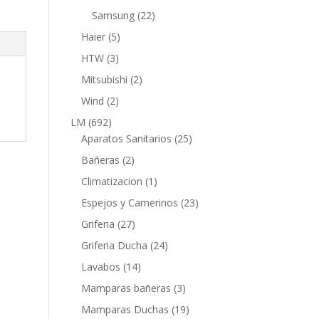
productos
22
Samsung
22
productos
5
Haier
5
productos
3
HTW
3
productos
2
Mitsubishi
2
productos
2
Wind
2
productos
692
LM
692
productos
25
Aparatos Sanitarios
25
productos
2
Bañeras
2
productos
1
Climatizacion
1
producto
23
Espejos y Camerinos
23
productos
27
Griferia
27
productos
24
Griferia Ducha
24
productos
14
Lavabos
14
productos
3
Mamparas bañeras
3
productos
19
Mamparas Duchas
19