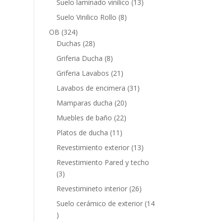
13
Suelo laminado vinilico
13
productos
8
Suelo Vinilico Rollo
8
productos
324
OB
324
productos
28
Duchas
28
productos
8
Griferia Ducha
8
productos
21
Griferia Lavabos
21
productos
31
Lavabos de encimera
31
productos
20
Mamparas ducha
20
productos
22
Muebles de baño
22
productos
11
Platos de ducha
11
productos
13
Revestimiento exterior
13
productos
Revestimiento Pared y techo
3
3
productos
26
Revestimineto interior
26
productos
Suelo cerámico de exterior
14
14