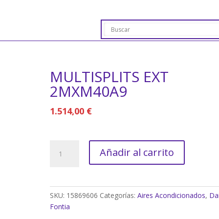
MULTISPLITS EXT
2MXM40A9
1.514,00
€
MULTISPLITS
Añadir al carrito
EXT
2MXM40A9
cantidad
SKU:
15869606
Categorías:
Aires Acondicionados
,
Dai
Fontia