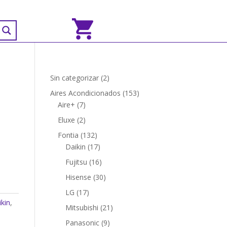
2
Sin categorizar
2
productos
153
Aires Acondicionados
153
7
productos
Aire+
7
productos
2
Eluxe
2
productos
132
Fontia
132
productos
17
Daikin
17
productos
16
Fujitsu
16
productos
30
Hisense
30
productos
17
LG
17
kin
,
productos
21
Mitsubishi
21
productos
9
Panasonic
9