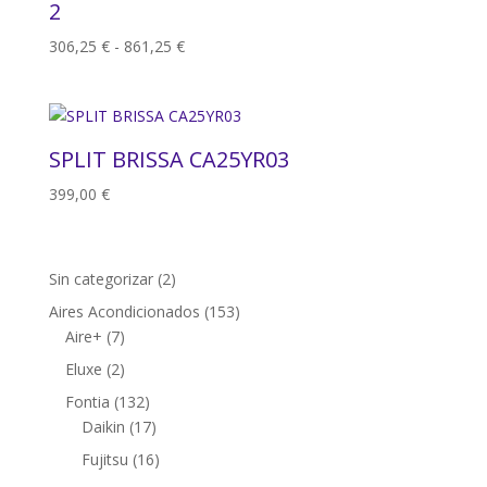
2
Rango
306,25
€
-
861,25
€
de
precios:
desde
306,25 €
SPLIT BRISSA CA25YR03
hasta
399,00
€
861,25 €
2
Sin categorizar
2
productos
153
Aires Acondicionados
153
7
productos
Aire+
7
productos
2
Eluxe
2
productos
132
Fontia
132
productos
17
Daikin
17
productos
16
Fujitsu
16
productos