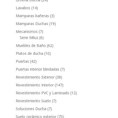
productos
14
Lavabos
14
productos
3
Mamparas bañeras
3
productos
19
Mamparas Duchas
19
productos
7
Mecanismos
7
productos
6
Serie Miluz
6
productos
62
Muebles de Baño
62
productos
10
Platos de ducha
10
productos
42
Puertas
42
productos
7
Puertas interior blindadas
7
productos
38
Revestimiento Exterior
38
productos
147
Revestimiento Interior
147
productos
12
Revestimiento PVC y Laminado
12
productos
7
Revestimiento Suelo
7
productos
7
Soluciones Ducha
7
productos
75
Suelo cerámico exterior
75