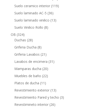
productos
119
Suelo ceramico interior
119
productos
36
Suelo laminado AC-5
36
productos
13
Suelo laminado vinilico
13
productos
8
Suelo Vinilico Rollo
8
productos
324
OB
324
productos
28
Duchas
28
productos
8
Griferia Ducha
8
productos
21
Griferia Lavabos
21
productos
31
Lavabos de encimera
31
productos
20
Mamparas ducha
20
productos
22
Muebles de baño
22
productos
11
Platos de ducha
11
productos
13
Revestimiento exterior
13
productos
3
Revestimiento Pared y techo
3
productos
26
Revestimineto interior
26