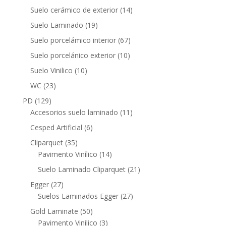
productos
14
Suelo cerámico de exterior
14
productos
19
Suelo Laminado
19
productos
67
Suelo porcelámico interior
67
productos
10
Suelo porcelánico exterior
10
productos
10
Suelo Vinilico
10
productos
23
WC
23
productos
129
PD
129
productos
11
Accesorios suelo laminado
11
productos
6
Cesped Artificial
6
productos
35
Cliparquet
35
productos
14
Pavimento Vinílico
14
productos
21
Suelo Laminado Cliparquet
21
productos
27
Egger
27
productos
27
Suelos Laminados Egger
27
productos
50
Gold Laminate
50
productos
3
Pavimento Vinilico
3