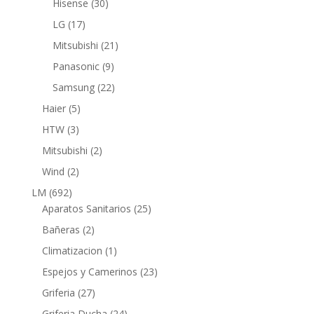
30
Hisense
30
productos
17
LG
17
productos
21
Mitsubishi
21
productos
9
Panasonic
9
productos
22
Samsung
22
productos
5
Haier
5
productos
3
HTW
3
productos
2
Mitsubishi
2
productos
2
Wind
2
productos
692
LM
692
productos
25
Aparatos Sanitarios
25
productos
2
Bañeras
2
productos
1
Climatizacion
1
producto
23
Espejos y Camerinos
23
productos
27
Griferia
27
productos
24
Griferia Ducha
24