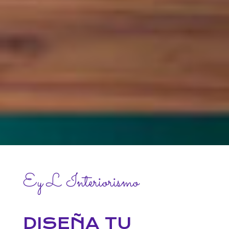
Ey L Interiorismo
DISEÑA TU