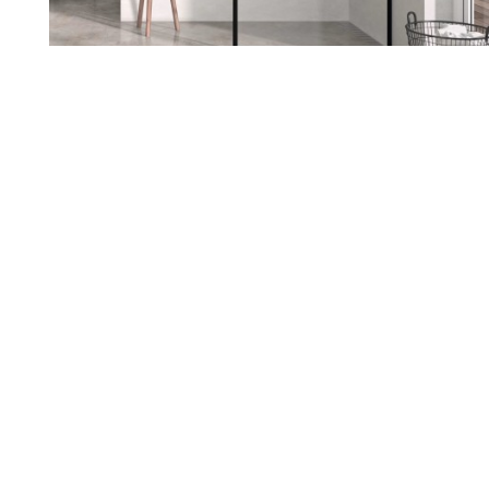
Renueva tu hogar con nosotros
Sabemos lo importante que es
sentirte a gusto en tu casa. Si
estás pensando en reformarla,
estamos aquí para ayudarte a
darle ese cambio que tanto
deseas. Escuchamos tus ideas,
entendemos tus necesidades y
juntos diseñamos un espacio
que hable de ti.
Nuestro equipo te acompaña en
cada paso, cuidando cada