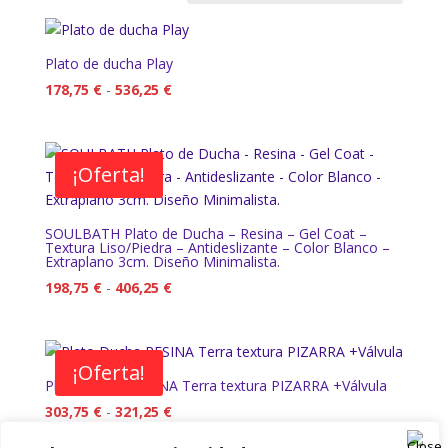
bajo
a
Plato de ducha Play
alto
Rango
178,75
€
-
536,25
€
de
precios:
desde
¡Oferta!
178,75 €
hasta
536,25 €
SOULBATH Plato de Ducha – Resina – Gel Coat –
Textura Liso/Piedra – Antideslizante – Color Blanco –
Extraplano 3cm. Diseño Minimalista.
Rango
198,75
€
-
406,25
€
de
precios:
desde
¡Oferta!
198,75 €
Plato Ducha RESINA Terra textura PIZARRA +Válvula
hasta
Rango
303,75
€
-
321,25
€
406,25 €
de