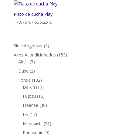
Plato de ducha Play
Rango
178,75
€
-
536,25
€
de
precios:
desde
2
Sin categorizar
2
178,75 €
productos
153
Aires Acondicionados
153
hasta
7
productos
Aire+
7
536,25 €
productos
2
Eluxe
2
productos
132
Fontia
132
productos
17
Daikin
17
productos
16
Fujitsu
16
productos
30
Hisense
30
productos
17
LG
17
productos
21
Mitsubishi
21
productos
9
Panasonic
9