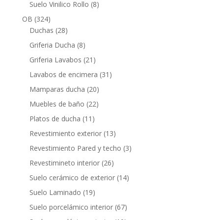
productos
8
Suelo Vinilico Rollo
8
productos
324
OB
324
productos
28
Duchas
28
productos
8
Griferia Ducha
8
productos
21
Griferia Lavabos
21
productos
31
Lavabos de encimera
31
productos
20
Mamparas ducha
20
productos
22
Muebles de baño
22
productos
11
Platos de ducha
11
productos
13
Revestimiento exterior
13
productos
3
Revestimiento Pared y techo
3
productos
26
Revestimineto interior
26
productos
14
Suelo cerámico de exterior
14
productos
19
Suelo Laminado
19
productos
67
Suelo porcelámico interior
67
productos