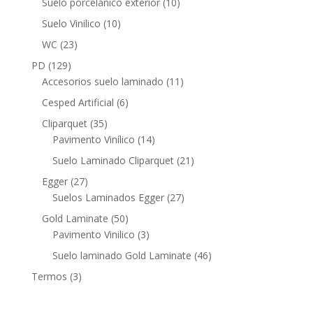
10
Suelo porcelánico exterior
10
productos
10
Suelo Vinilico
10
productos
23
WC
23
productos
129
PD
129
productos
11
Accesorios suelo laminado
11
productos
6
Cesped Artificial
6
productos
35
Cliparquet
35
productos
14
Pavimento Vinílico
14
productos
21
Suelo Laminado Cliparquet
21
productos
27
Egger
27
productos
27
Suelos Laminados Egger
27
productos
50
Gold Laminate
50
productos
3
Pavimento Vinilico
3
productos
46
Suelo laminado Gold Laminate
46
productos
3
Termos
3
productos