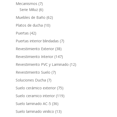
productos
7
Mecanismos
7
productos
6
Serie Miluz
6
productos
62
Muebles de Baño
62
productos
10
Platos de ducha
10
productos
42
Puertas
42
productos
7
Puertas interior blindadas
7
productos
38
Revestimiento Exterior
38
productos
147
Revestimiento Interior
147
productos
12
Revestimiento PVC y Laminado
12
productos
7
Revestimiento Suelo
7
productos
7
Soluciones Ducha
7
productos
75
Suelo cerámico exterior
75
productos
119
Suelo ceramico interior
119
productos
36
Suelo laminado AC-5
36
productos
13
Suelo laminado vinilico
13