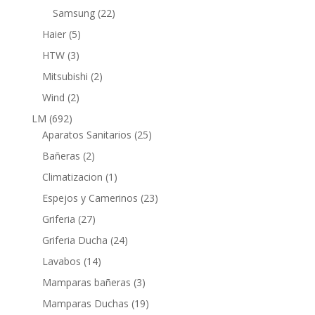
productos
22
Samsung
22
productos
5
Haier
5
productos
3
HTW
3
productos
2
Mitsubishi
2
productos
2
Wind
2
productos
692
LM
692
productos
25
Aparatos Sanitarios
25
productos
2
Bañeras
2
productos
1
Climatizacion
1
producto
23
Espejos y Camerinos
23
productos
27
Griferia
27
productos
24
Griferia Ducha
24
productos
14
Lavabos
14
productos
3
Mamparas bañeras
3
productos
19
Mamparas Duchas
19