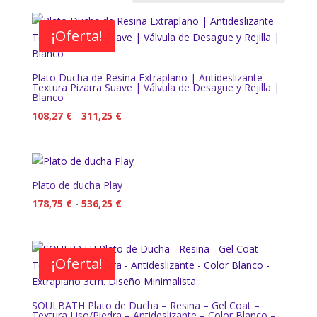
bajo
a
¡Oferta!
alto
Plato Ducha de Resina Extraplano | Antideslizante
Textura Pizarra Suave | Válvula de Desagüe y Rejilla |
Blanco
Rango
108,27
€
-
311,25
€
de
precios:
desde
108,27 €
Plato de ducha Play
hasta
Rango
178,75
€
-
536,25
€
311,25 €
de
precios:
desde
¡Oferta!
178,75 €
hasta
536,25 €
SOULBATH Plato de Ducha – Resina – Gel Coat –
Textura Liso/Piedra – Antideslizante – Color Blanco –