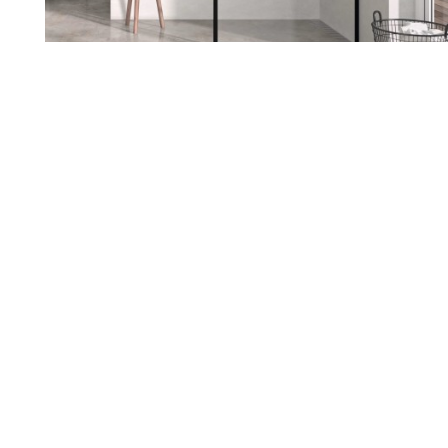
Renueva tu hogar con nosotros
Sabemos lo importante que es
sentirte a gusto en tu casa. Si
estás pensando en reformarla,
estamos aquí para ayudarte a
darle ese cambio que tanto
deseas. Escuchamos tus ideas,
entendemos tus necesidades y
juntos diseñamos un espacio
que hable de ti.
Nuestro equipo te acompaña en
cada paso, cuidando cada