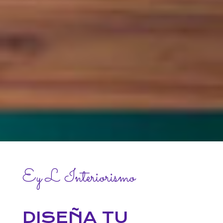
Ey L Interiorismo
DISEÑA TU